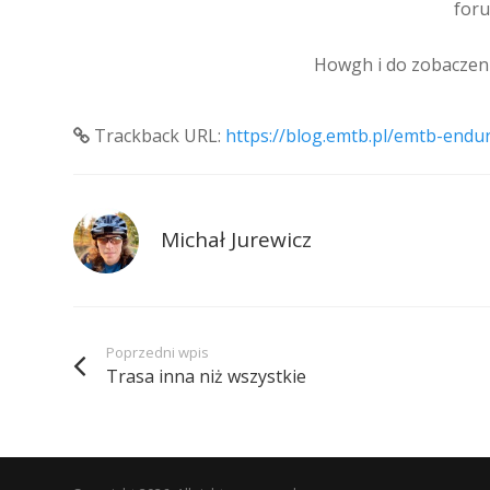
foru
Howgh i do zobaczeni
Trackback URL:
https://blog.emtb.pl/emtb-endu
Michał Jurewicz
Poprzedni wpis
Trasa inna niż wszystkie